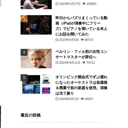
2023年5月17日
109561
昨日からバズりまくっている動
画（iPadが演奏中にフリー
ズ）でピアノを弾いている本人
にお話を聞いてみた
2023年9月4日
80713
ル
ベルリン・フィル初の女性コン
サートマスターが辞任へ
2024年9月11日
70712
オリンピック開会式でずぶ濡れ
になったオーケストラは低価格
＆廃棄寸前の楽器を使用。演奏
は当て振り
2024年8月1日
69207
最近の投稿