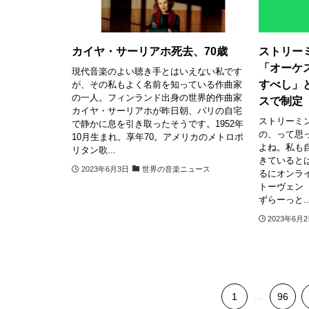
カイヤ・サーリアホ死去、70歳
ストリー
「オーケ
現代音楽のよい聴き手とはいえない私です
すべし」
が、その私もよく名前を知っている作曲家
の一人。フィンランド出身の世界的作曲家
スで制定
カイヤ・サーリアホが昨日朝、パリの自宅
ストリーミ
で静かに息を引き取ったそうです。1952年
の、って思
10月生まれ。享年70。アメリカのメトロポ
よね。私も
リタン歌...
きていると
2023年6月3日
世界の音楽ニュース
るにオンラ
トーヴェン
ずらーっと..
2023年6月
1
...
96