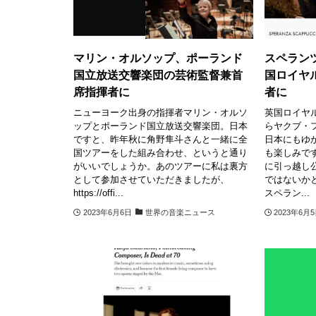
マリン・オルソップ、ポーランド
スペラン
国立放送交響楽団の芸術監督兼首
国ロイヤ
席指揮者に
者に
ニューヨーク出身の指揮者マリン・オルソ
英国ロイヤ
ップとポーランド国立放送交響楽団。日本
らヤクブ・
ですと、昨年秋に角野隼斗さんと一緒に全
日本にもゆ
国ツアーをした組み合わせ、というと通り
も楽しみで
がいいでしょうか。あのツアーに私は裏方
に引っ越し
として参加させていただきましたが、
ではないか
https://offi...
スペラン...
2023年6月6日
世界の音楽ニュース
2023年6月