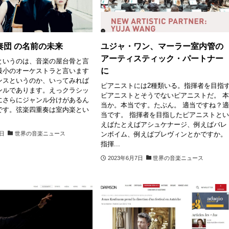
奏団 の名前の未来
ユジャ・ワン、マーラー室内管の
アーティスティック・パートナー
というのは、音楽の屋台骨と言
に
最小のオーケストラと言います
ンスというのか、いってみれば
ピアニストには2種類いる。指揮者を目指
ンルであります。えっクラシッ
ピアニストとそうでないピアニストだ。 
にさらにジャンル分けがあるん
当か。本当です。たぶん。 適当ですね？
です。弦楽四重奏は室内楽とい
当です。 指揮者を目指したピアニストと
えばたとえばアシュケナージ、例えばバレ
ンボイム、例えばプレヴィンとかですか。
8日
世界の音楽ニュース
指揮...
2023年6月7日
世界の音楽ニュース