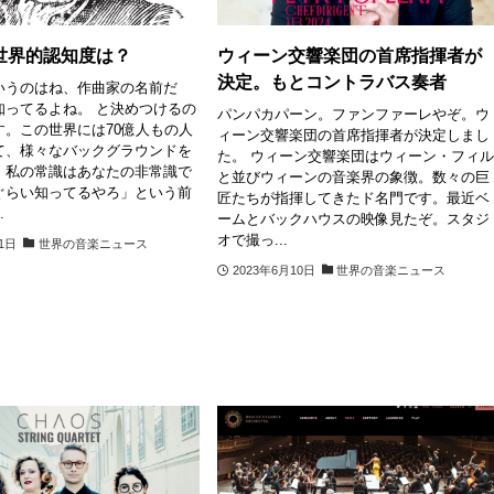
世界的認知度は？
ウィーン交響楽団の首席指揮者が
決定。もとコントラバス奏者
いうのはね、作曲家の名前だ
知ってるよね。 と決めつけるの
パンパカパーン。ファンファーレやぞ。ウ
す。この世界には70億人もの人
ィーン交響楽団の首席指揮者が決定しまし
て、様々なバックグラウンドを
た。 ウィーン交響楽団はウィーン・フィ
。私の常識はあなたの非常識で
と並びウィーンの音楽界の象徴。数々の巨
ぐらい知ってるやろ」という前
匠たちが指揮してきたド名門です。最近ベ
.
ームとバックハウスの映像見たぞ。スタジ
オで撮っ...
11日
世界の音楽ニュース
2023年6月10日
世界の音楽ニュース