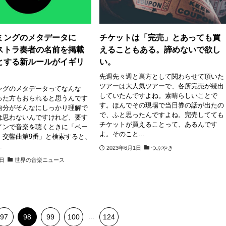
ミングのメタデータに
チケットは「完売」とあっても買
ストラ奏者の名前を掲載
えることもある。諦めないで欲し
とする新ルールがイギリ
い。
先週先々週と裏方として関わらせて頂いた
ツアーは大人気ツアーで、各所完売が続出
ングのメタデータってなんな
していたんですよね。素晴らしいことで
った方もおられると思うんです
す。ほんでその現場で当日券の話が出たの
自分がそんなにしっかり理解で
で、ふと思ったんですよね。完売してても
は思わないんですけれど、要す
チケットが買えることって、あるんです
インで音楽を聴くときに「ベー
よ。そのこと...
 交響曲第9番」と検索すると、
.
2023年6月1日
つぶやき
2日
世界の音楽ニュース
97
98
99
100
...
124