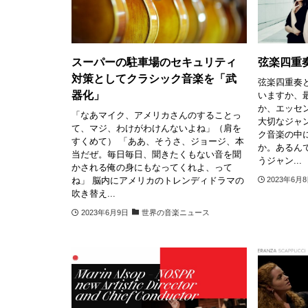
スーパーの駐車場のセキュリティ
弦楽四重
対策としてクラシック音楽を「武
弦楽四重奏
器化」
いますか、
か、エッセ
「なあマイク、アメリカさんのすることっ
大切なジャ
て、マジ、わけがわけんないよね」（肩を
ク音楽の中
すくめて） 「ああ、そうさ、ジョージ、本
か。あるん
当だぜ。毎日毎日、聞きたくもない音を聞
うジャン...
かされる俺の身にもなってくれよ、って
ね」 脳内にアメリカのトレンディドラマの
2023年6月
吹き替え...
2023年6月9日
世界の音楽ニュース