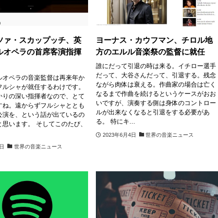
ツァ・スカップッチ、英
ヨーナス・カウフマン、チロル地
ルオペラの首席客演指揮
方のエルル音楽祭の監督に就任
誰にだって引退の時は来る。イチロー選手
だって、大谷さんだって、引退する。残念
ルオペラの音楽監督は再来年か
ながら肉体は衰える。作曲家の場合は亡く
フルシャが就任するわけです。
なるまで作曲を続けるというケースがおお
かりの深い指揮者なので、とて
いですが、演奏する側は身体のコントロー
すね。遠からずフルシャととも
ルが出来なくなると引退をする必要があ
公演を、という話が出ているの
る。 特にキ...
と思います。 そしてこのたび、
2023年6月4日
世界の音楽ニュース
5日
世界の音楽ニュース