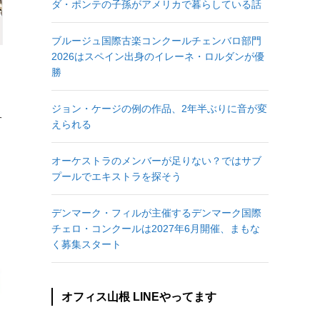
ダ・ポンテの子孫がアメリカで暮らしている話
ブルージュ国際古楽コンクールチェンバロ部門
2026はスペイン出身のイレーネ・ロルダンが優
勝
ジョン・ケージの例の作品、2年半ぶりに音が変
す
えられる
本
適
い
オーケストラのメンバーが足りない？ではサブ
プールでエキストラを探そう
デンマーク・フィルが主催するデンマーク国際
チェロ・コンクールは2027年6月開催、まもな
く募集スタート
オフィス山根 LINEやってます