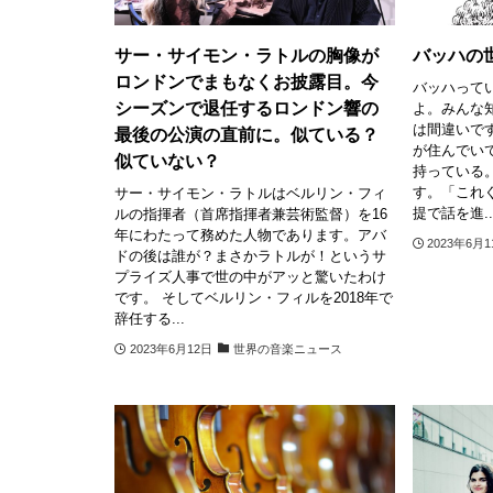
サー・サイモン・ラトルの胸像が
バッハの
ロンドンでまもなくお披露目。今
バッハって
シーズンで退任するロンドン響の
よ。みんな
は間違いで
最後の公演の直前に。似ている？
が住んでい
似ていない？
持っている
す。「これ
サー・サイモン・ラトルはベルリン・フィ
提で話を進..
ルの指揮者（首席指揮者兼芸術監督）を16
年にわたって務めた人物であります。アバ
2023年6月
ドの後は誰が？まさかラトルが！というサ
プライズ人事で世の中がアッと驚いたわけ
です。 そしてベルリン・フィルを2018年で
辞任する...
2023年6月12日
世界の音楽ニュース