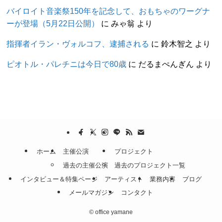
バイロイト音楽祭150年を記念して、おもちゃのワーグナ
ーが登場（5月22日公開）
に
みゃ翁
より
指揮者イラン・ヴォルコフ、逮捕される
に
鈴木智之
より
ピオトル・パレチニは今日で80歳
に
だるまぺんぎん
より
ホーム
主催公演
プロジェクト
過去の主催公演
過去のプロジェクト一覧
インタビュー＆特集ページ
アーティスト
業務内容
ブログ
メールマガジン
コンタクト
©
office yamane