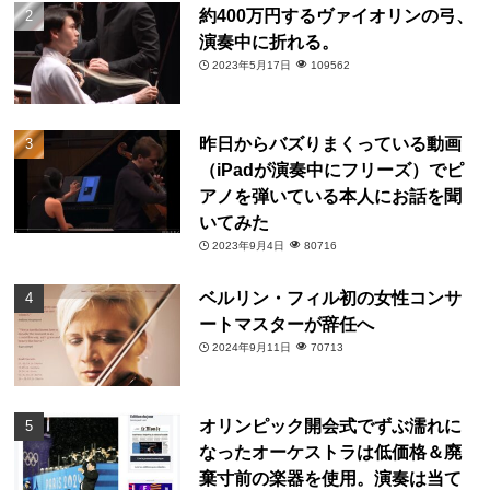
約400万円するヴァイオリンの弓、
演奏中に折れる。
2023年5月17日
109562
昨日からバズりまくっている動画
（iPadが演奏中にフリーズ）でピ
アノを弾いている本人にお話を聞
いてみた
2023年9月4日
80716
ベルリン・フィル初の女性コンサ
ートマスターが辞任へ
2024年9月11日
70713
オリンピック開会式でずぶ濡れに
なったオーケストラは低価格＆廃
棄寸前の楽器を使用。演奏は当て