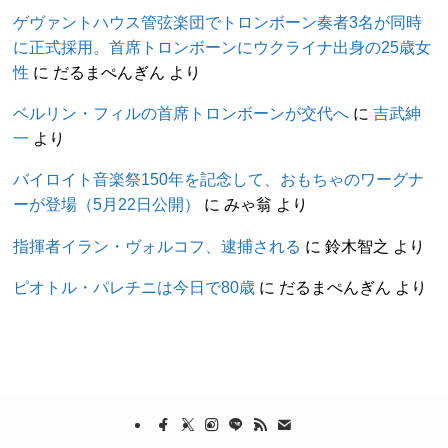
ゲヴァントハウス管弦楽団でトロンボーン奏者3名が同時
に正式採用。首席トロンボーンにウクライナ出身の25歳女
性
に
だるまぺんぎん
より
ベルリン・フィルの首席トロンボーンが交代へ
に
吉武紳
一
より
バイロイト音楽祭150年を記念して、おもちゃのワーグナ
ーが登場（5月22日公開）
に
みゃ翁
より
指揮者イラン・ヴォルコフ、逮捕される
に
鈴木智之
より
ピオトル・パレチニは今日で80歳
に
だるまぺんぎん
より