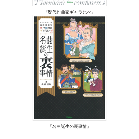
『歴代作曲家ギャラ比べ』
『名曲誕生の裏事情』