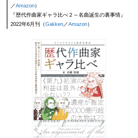
／
Amazon
）
『歴代作曲家ギャラ比べ２～名曲誕生の裏事情』
2022年6月刊（
Gakken
／
Amazon
）