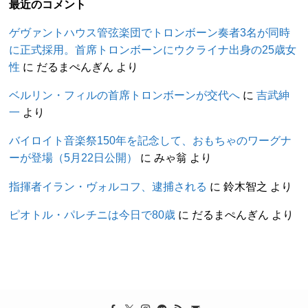
最近のコメント
ゲヴァントハウス管弦楽団でトロンボーン奏者3名が同時
に正式採用。首席トロンボーンにウクライナ出身の25歳女
性
に
だるまぺんぎん
より
ベルリン・フィルの首席トロンボーンが交代へ
に
吉武紳
一
より
バイロイト音楽祭150年を記念して、おもちゃのワーグナ
ーが登場（5月22日公開）
に
みゃ翁
より
指揮者イラン・ヴォルコフ、逮捕される
に
鈴木智之
より
ピオトル・パレチニは今日で80歳
に
だるまぺんぎん
より