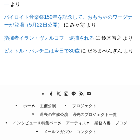
一
より
バイロイト音楽祭150年を記念して、おもちゃのワーグナ
ーが登場（5月22日公開）
に
みゃ翁
より
指揮者イラン・ヴォルコフ、逮捕される
に
鈴木智之
より
ピオトル・パレチニは今日で80歳
に
だるまぺんぎん
より
ホーム
主催公演
プロジェクト
過去の主催公演
過去のプロジェクト一覧
インタビュー＆特集ページ
アーティスト
業務内容
ブログ
メールマガジン
コンタクト