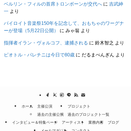
ベルリン・フィルの首席トロンボーンが交代へ
に
吉武紳
一
より
バイロイト音楽祭150年を記念して、おもちゃのワーグナ
ーが登場（5月22日公開）
に
みゃ翁
より
指揮者イラン・ヴォルコフ、逮捕される
に
鈴木智之
より
ピオトル・パレチニは今日で80歳
に
だるまぺんぎん
より
ホーム
主催公演
プロジェクト
過去の主催公演
過去のプロジェクト一覧
インタビュー＆特集ページ
アーティスト
業務内容
ブログ
メールマガジン
コンタクト