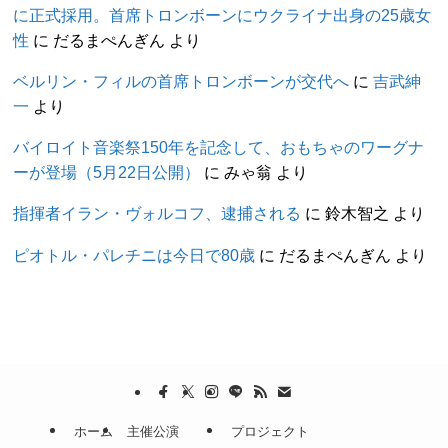
に正式採用。首席トロンボーンにウクライナ出身の25歳女
性
に
だるまぺんぎん
より
ベルリン・フィルの首席トロンボーンが交代へ
に
吉武紳
一
より
バイロイト音楽祭150年を記念して、おもちゃのワーグナ
ーが登場（5月22日公開）
に
みゃ翁
より
指揮者イラン・ヴォルコフ、逮捕される
に
鈴木智之
より
ピオトル・パレチニは今日で80歳
に
だるまぺんぎん
より
ホーム
主催公演
プロジェクト