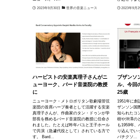
2023年9月30日
世界の音楽ニュース
2023年9月
ハーピストの安楽真理子さんがニ
ブザンソ
ューヨーク、バード音楽院の教授
ル、今回
に
25歳
ニューヨーク・メトロポリタン歌劇場管弦
1951年に
楽団の首席ハープ奏者として活躍する安楽
ザンソン国
真理子さんが、作曲家のタン・ドゥンが学
知られたコ
部長を務めるバード音楽院の教授に任命さ
樹や沖澤の
れました。たとえば昨年パユと王子ホール
も1959年
で共演（急遽代役として）されている方で
り込んでい
す。 Bard...
バチクソ...