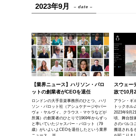
2023年9月
– date –
【業界ニュース】ハリソン・パロ
スウェー
ットの創業者がCEOを退任
故で10月
ロンドンの大手音楽事務所のひとつ、ハリ
アラン・ギ
ソン・パロット社（アシュケナージやパー
トックホル
ヴォ・ヤルヴィ、クラウス・マケラなどが
2023年9
所属）の創業者のひとりで1969年からずっ
頃、舞台技
と率いていたジャスパー・パロット（79
さのバルコ
歳）がいよいよCEOを退任したという業界
搬送される
ニュース。 H...
が起こりまし.