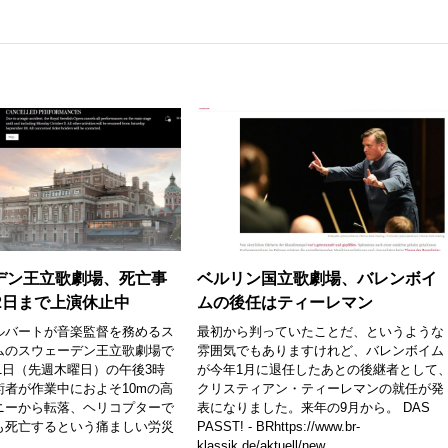
デン王立歌劇場、死亡事
ベルリン国立歌劇場、バレンボイ
2日まで上演休止中
ムの後任はティーレマン
ルバートが音楽監督を務めるス
最初から判っていたことだ、というような
ムのスウェーデン王立歌劇場で
雰囲気でもありますけれど、バレンボイム
月21日（先週木曜日）の午後3時
が今年1月に退任したあとの後継者として
術者が作業中におよそ10mの高
クリスティアン・ティーレマンの就任が発
ニーから転落、ヘリコプターで
表になりました。来年の9月から。 DAS
も死亡するという痛ましい労災
PASST! - BRhttps://www.br-
..
klassik.de/aktuell/new...