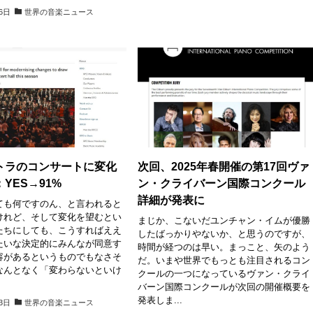
26日
世界の音楽ニュース
トラのコンサートに変化
次回、2025年春開催の第17回ヴァ
YES→91%
ン・クライバーン国際コンクール
詳細が発表に
ても何ですのん、と言われると
けれど、そして変化を望むとい
まじか、こないだユンチャン・イムが優勝
たちにしても、こうすればええ
したばっかりやないか、と思うのですが、
たいな決定的にみんなが同意す
時間が経つのは早い。まっこと、矢のよう
容があるというものでもなさそ
だ。いまや世界でもっとも注目されるコン
なんとなく「変わらないといけ
クールの一つになっているヴァン・クライ
バーン国際コンクールが次回の開催概要を
発表しま...
23日
世界の音楽ニュース