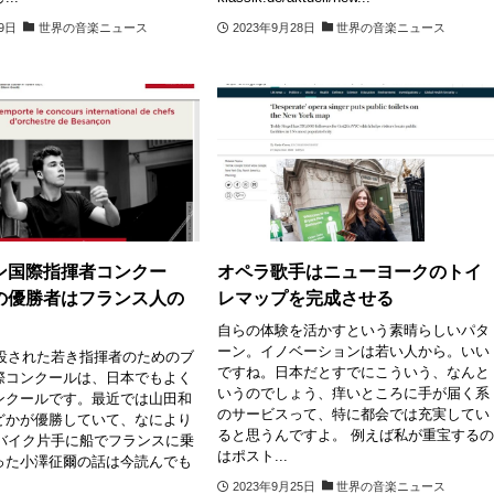
29日
世界の音楽ニュース
2023年9月28日
世界の音楽ニュース
ン国際指揮者コンクー
オペラ歌手はニューヨークのトイ
の優勝者はフランス人の
レマップを完成させる
自らの体験を活かすという素晴らしいパタ
ーン。イノベーションは若い人から。いい
創設された若き指揮者のためのブ
ですね。日本だとすでにこういう、なんと
際コンクールは、日本でもよく
いうのでしょう、痒いところに手が届く系
ンクールです。最近では山田和
のサービスって、特に都会では充実してい
どかが優勝していて、なにより
ると思うんですよ。 例えば私が重宝する
、バイク片手に船でフランスに乗
はポスト...
った小澤征爾の話は今読んでも
2023年9月25日
世界の音楽ニュース