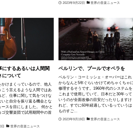
2023年9月22日
世界の音楽ニュース
事にするあるいは人間関
ベルリンで、プールでオペラを
さについて
ベルリン・コーミッシェ・オーパーはこれ
からなんと5年ぐらいかけてめちゃくちゃ
をかけまくっているので、他人
修理するそうです。1960年代のシステムを
うこう言えるような人間ではあ
これまで使用していて、日本だと30年って
れど、仕事に関して気をつけな
いうのが全面改修の目安だったりしますけ
ないと自分を振り返る機会とな
れど、すでに60年経過しているっていうは
ュースを目にしました。 何かと
ものすご...
カゴ交響楽団で試用期間中の首
2023年9月19日
世界の音楽ニュース
20日
世界の音楽ニュース