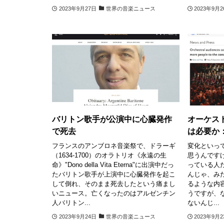
2023年9月27日
世界の音楽ニュース
2023年9月
バリトン歌手が公演中に心臓発作
オーケス
で死去
は必要か：
フランスのアンブロネ音楽祭で、ドラーギ
変化といっ
（1634-1700）のオラトリオ《永遠の生
思うんです
命》"Dono della Vita Eterna"に出演中だっ
っている人
たバリトン歌手が上演中に心臓発作を起こ
んじゃ、み
して倒れ、そのまま死去したという痛まし
るような内
いニュース。亡くなったのはアルゼンチン
うですが、
人バリトン...
ないんじ...
2023年9月24日
世界の音楽ニュース
2023年9月