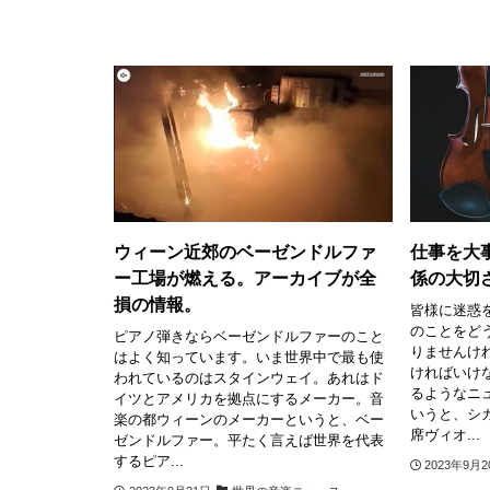
ウィーン近郊のベーゼンドルファ
仕事を大
ー工場が燃える。アーカイブが全
係の大切
損の情報。
皆様に迷惑
のことをど
ピアノ弾きならベーゼンドルファーのこと
りませんけ
はよく知っています。いま世界中で最も使
ければいけ
われているのはスタインウェイ。あれはド
るようなニ
イツとアメリカを拠点にするメーカー。音
いうと、シ
楽の都ウィーンのメーカーというと、ベー
席ヴィオ...
ゼンドルファー。平たく言えば世界を代表
するピア...
2023年9月