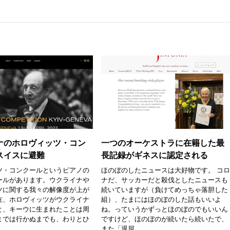
ナのホロヴィッツ・コン
一つのオーケストラに在籍した最
スイスに避難
長記録がギネスに認定される
ツ・コンクールというピアノの
ほのぼのしたニュースは大好物です。 コ
ールがあります。ウクライナや
ナだ、サッカーだと殺伐としたニュースも
ツに関する我々の解像度が上が
続いていますが（負けてめっちゃ落胆した
在、ホロヴィッツがウクライナ
組）、たまにはほのぼのした話もいいよ
と、キーウに生まれたことは周
ね。っていうかずっとほのぼのでもいいん
までは行かぬまでも、わりとひ
ですけど、ほのぼのが続いたら続いたで、
また「退屈...