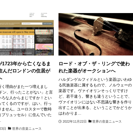
1723年から亡くなるま
ロード・オブ・ザ・リングで使わ
間住んだロンドンの住居が
れた楽器がオークションへ
へ
ハルダンゲルフィドルという楽器はいわゆ
る民族楽器に属するもので、ノルウェーの
行く理由がまた一つ増えまし
楽器です。ヴァイオリンそっくりですけ
ンドン、行ったことがない」と言
ど、若干違う。響きも違うということで、
いろな人からまじですか！とい
ヴァイオリンにはない不思議な響きを作り
ってくるのですが、はい、行っ
出すことが出来る、ということでかどうか
りません。ユーロスターで数時
はわかりま...
（ブリュッセル）に住んでいた
.
2022年11月22日
世界の音楽ニュース
23日
世界の音楽ニュース