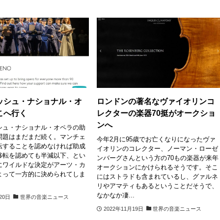
ッシュ・ナショナル・オ
ロンドンの著名なヴァイオリンコ
こへ行く
レクターの楽器70挺がオークショ
ンへ
シュ・ナショナル・オペラの助
問題はまだまだ続く。マンチェ
今年2月に95歳でお亡くなりになったヴァ
転することを認めなければ助成
イオリンのコレクター、ノーマン・ローゼ
移転を認めても半減以下、とい
ンバーグさんという方の70もの楽器が来年
にワイルドな決定がアーツ・カ
オークションにかけられるそうです。そこ
よって一方的に決められてしま
にはストラドも含まれているし、グァルネ
リやアマティもあるということだそうで、
なかなか凄...
20日
世界の音楽ニュース
2022年11月19日
世界の音楽ニュース