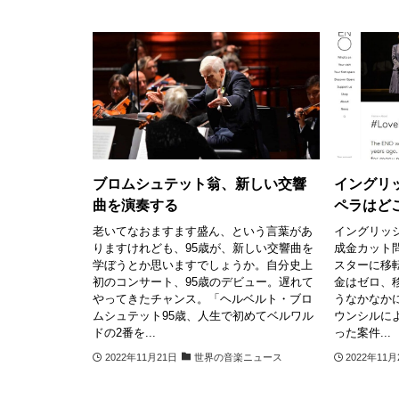
ブロムシュテット翁、新しい交響
イングリ
曲を演奏する
ペラはど
老いてなおますます盛ん、という言葉があ
イングリッ
りますけれども、95歳が、新しい交響曲を
成金カット
学ぼうとか思いますでしょうか。自分史上
スターに移
初のコンサート、95歳のデビュー。遅れて
金はゼロ、
やってきたチャンス。「ヘルベルト・ブロ
うなかなか
ムシュテット95歳、人生で初めてベルワル
ウンシルに
ドの2番を...
った案件...
2022年11月21日
世界の音楽ニュース
2022年11月