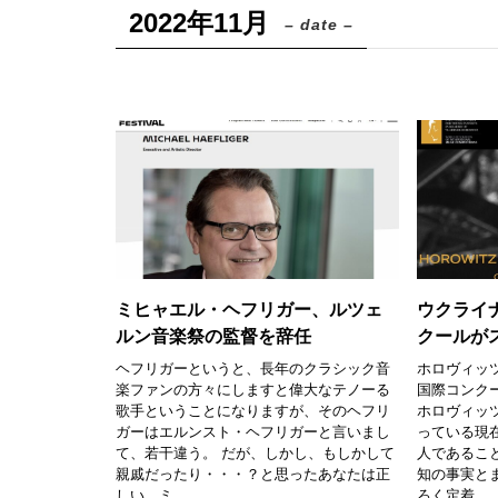
2022年11月
– date –
ミヒャエル・ヘフリガー、ルツェ
ウクライ
ルン音楽祭の監督を辞任
クールが
ヘフリガーというと、長年のクラシック音
ホロヴィッ
楽ファンの方々にしますと偉大なテノーる
国際コンク
歌手ということになりますが、そのヘフリ
ホロヴィッ
ガーはエルンスト・ヘフリガーと言いまし
っている現
て、若干違う。 だが、しかし、もしかして
人であるこ
親戚だったり・・・？と思ったあなたは正
知の事実と
しい。ミ...
ろく定着...