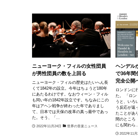
ニューヨーク・フィルの女性団員
ヘンデルが
が男性団員の数を上回る
で36年
完全公開
ニューヨーク・フィルの歴史はたいへん長
くて1842年の設立。今年はちょうど180年
ロンドンに
にあたるわけです。なおウィーン・フィル
た。 「ロ
も同い年の1842年設立です。ちなみにこの
うと、いろ
年はアヘン戦争が終わった年でありまし
う反応が返
て、日本では天保の改革の真っ最中であっ
たことがあ
た。そう、「...
間のところ
にも関わら..
2022年11月24日
世界の音楽ニュース
2022年11月