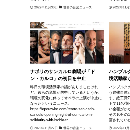
2022年11月30日
世界の音楽ニュース
2022年11月
ナポリのサンカルロ劇場が「ド
ハンブル
ン・カルロ」の初日を中止
境活動家
昨日の環境活動家の話がありましたけれ
ハンブルク
ど、彼らの危惧が的中しているというか、
う建物自体
環境の変化に伴ってオペラの上演が中止に
す。総工費7
なったというニュース。
トで1140
https://operawire.com/teatro-san-carlo-
い金額がか
cancels-opening-night-of-don-carlo-in-
その10分の
solidarity-with-ischia-tr...
画されていた.
2022年11月27日
世界の音楽ニュース
2022年11月