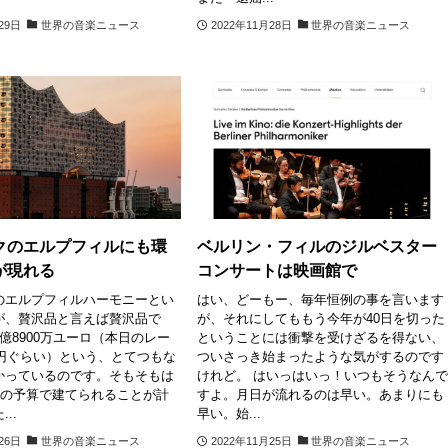
29日
世界の音楽ニュース
2022年11月28日
世界の音楽ニュース
クのエルプフィルにも環
ベルリン・フィルのジルベスター
が現れる
コンサートは映画館で
のエルプフィルハーモニーとい
はい、どーもー、毎年恒例の事を言います
が、贅沢品と言えば贅沢品で
が、それにしてももう今年が40日を切った
億8900万ユーロ（本日のレー
ということには衝撃を受けざるを得ない、
億円ぐらい）という、とてつもな
ついさっき始まったような気がするのです
かっているのです。そもそもは
けれど。 はいっはいっ！いつもそうなん
1の予算で建てられることが計
すよ。月日が流れるのは早い。あまりにも
..
早い。始...
26日
世界の音楽ニュース
2022年11月25日
世界の音楽ニュース