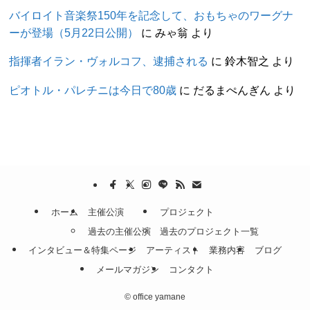
バイロイト音楽祭150年を記念して、おもちゃのワーグナ
ーが登場（5月22日公開）
に
みゃ翁
より
指揮者イラン・ヴォルコフ、逮捕される
に
鈴木智之
より
ピオトル・パレチニは今日で80歳
に
だるまぺんぎん
より
ホーム
主催公演
プロジェクト
過去の主催公演
過去のプロジェクト一覧
インタビュー＆特集ページ
アーティスト
業務内容
ブログ
メールマガジン
コンタクト
©
office yamane