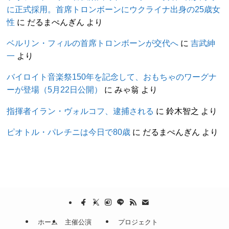
に正式採用。首席トロンボーンにウクライナ出身の25歳女
性
に
だるまぺんぎん
より
ベルリン・フィルの首席トロンボーンが交代へ
に
吉武紳
一
より
バイロイト音楽祭150年を記念して、おもちゃのワーグナ
ーが登場（5月22日公開）
に
みゃ翁
より
指揮者イラン・ヴォルコフ、逮捕される
に
鈴木智之
より
ピオトル・パレチニは今日で80歳
に
だるまぺんぎん
より
ホーム
主催公演
プロジェクト