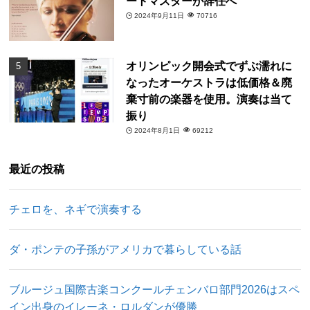
ートマスターが辞任へ
2024年9月11日
70716
オリンピック開会式でずぶ濡れに
なったオーケストラは低価格＆廃
棄寸前の楽器を使用。演奏は当て
振り
2024年8月1日
69212
最近の投稿
チェロを、ネギで演奏する
ダ・ポンテの子孫がアメリカで暮らしている話
ブルージュ国際古楽コンクールチェンバロ部門2026はスペ
イン出身のイレーネ・ロルダンが優勝