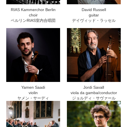
RIAS Kammerchor Berlin
David Russell
choir
guitar
ベルリンRIAS室内合唱団
デイヴィッド・ラッセル
Yamen Saadi
Jordi Savall
violin
viola da gamba/conductor
ヤメン・サーディ
ジョルディ・サヴァール