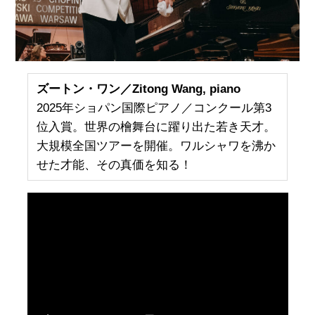
ズートン・ワン／Zitong Wang, piano
2025年ショパン国際ピアノ／コンクール第3
位入賞。世界の檜舞台に躍り出た若き天才。
大規模全国ツアーを開催。ワルシャワを沸か
せた才能、その真価を知る！