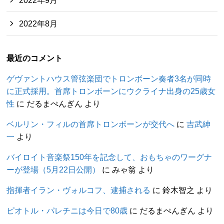
2022年9月
2022年8月
最近のコメント
ゲヴァントハウス管弦楽団でトロンボーン奏者3名が同時
に正式採用。首席トロンボーンにウクライナ出身の25歳女
性
に
だるまぺんぎん
より
ベルリン・フィルの首席トロンボーンが交代へ
に
吉武紳
一
より
バイロイト音楽祭150年を記念して、おもちゃのワーグナ
ーが登場（5月22日公開）
に
みゃ翁
より
指揮者イラン・ヴォルコフ、逮捕される
に
鈴木智之
より
ピオトル・パレチニは今日で80歳
に
だるまぺんぎん
より