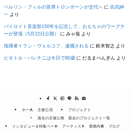
ベルリン・フィルの首席トロンボーンが交代へ
に
吉武紳
一
より
バイロイト音楽祭150年を記念して、おもちゃのワーグナ
ーが登場（5月22日公開）
に
みゃ翁
より
指揮者イラン・ヴォルコフ、逮捕される
に
鈴木智之
より
ピオトル・パレチニは今日で80歳
に
だるまぺんぎん
より
ホーム
主催公演
プロジェクト
過去の主催公演
過去のプロジェクト一覧
インタビュー＆特集ページ
アーティスト
業務内容
ブログ