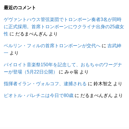
最近のコメント
ゲヴァントハウス管弦楽団でトロンボーン奏者3名が同時
に正式採用。首席トロンボーンにウクライナ出身の25歳女
性
に
だるまぺんぎん
より
ベルリン・フィルの首席トロンボーンが交代へ
に
吉武紳
一
より
バイロイト音楽祭150年を記念して、おもちゃのワーグナ
ーが登場（5月22日公開）
に
みゃ翁
より
指揮者イラン・ヴォルコフ、逮捕される
に
鈴木智之
より
ピオトル・パレチニは今日で80歳
に
だるまぺんぎん
より