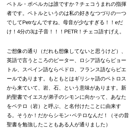
ペトル・ポペルカは誰ですか？チェコうまれの指揮
者です。ペトルというのは私の好きなつづりの一つ
でしてPetrなんですね、母音が少なすぎる！！eだ
け！4分の3は子音！！！PETR！チェコ語すげえ。
ご想像の通り（だれも想像してないと思うけど）、
英語で言うところのピーター、ロシア語ならピョー
トル、スペイン語ならペドロ、フランス語ならピエ
ールであります。もともとはギリシャ語のペトロス
から来ていて、岩、石、という意味があります。新
約聖書でイエスが弟子のシモンに向かって、あなた
をペテロ（岩）と呼ぶ、と名付けたことに由来す
る。そうか！だからシモン･ペテロなんだ！（その昔
聖書を勉強したこともある人が通りました）