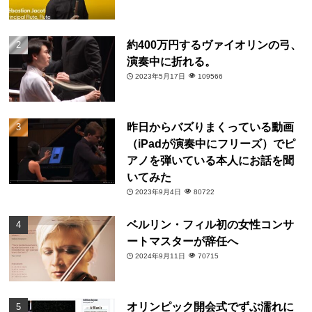
約400万円するヴァイオリンの弓、
演奏中に折れる。
2023年5月17日
109566
昨日からバズりまくっている動画
（iPadが演奏中にフリーズ）でピ
アノを弾いている本人にお話を聞
いてみた
2023年9月4日
80722
ベルリン・フィル初の女性コンサ
ートマスターが辞任へ
2024年9月11日
70715
オリンピック開会式でずぶ濡れに