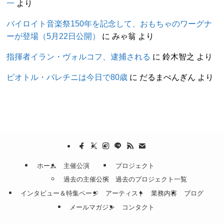
一
より
バイロイト音楽祭150年を記念して、おもちゃのワーグナ
ーが登場（5月22日公開）
に
みゃ翁
より
指揮者イラン・ヴォルコフ、逮捕される
に
鈴木智之
より
ピオトル・パレチニは今日で80歳
に
だるまぺんぎん
より
ホーム
主催公演
プロジェクト
過去の主催公演
過去のプロジェクト一覧
インタビュー＆特集ページ
アーティスト
業務内容
ブログ
メールマガジン
コンタクト