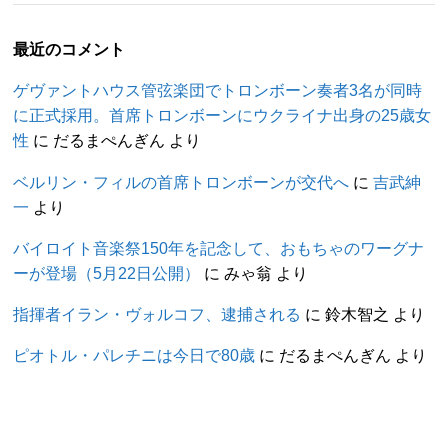
最近のコメント
ゲヴァントハウス管弦楽団でトロンボーン奏者3名が同時
に正式採用。首席トロンボーンにウクライナ出身の25歳女
性
に
だるまぺんぎん
より
ベルリン・フィルの首席トロンボーンが交代へ
に
吉武紳
一
より
バイロイト音楽祭150年を記念して、おもちゃのワーグナ
ーが登場（5月22日公開）
に
みゃ翁
より
指揮者イラン・ヴォルコフ、逮捕される
に
鈴木智之
より
ピオトル・パレチニは今日で80歳
に
だるまぺんぎん
より