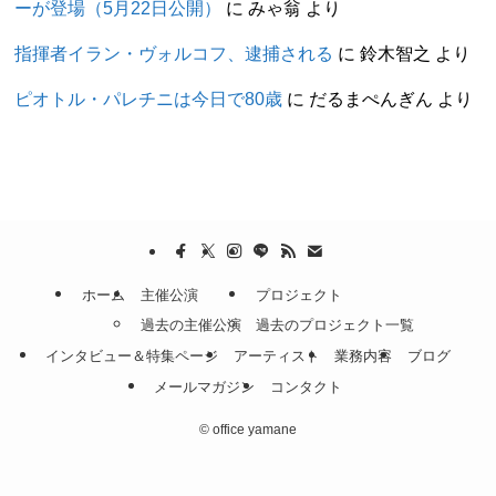
ーが登場（5月22日公開）
に
みゃ翁
より
指揮者イラン・ヴォルコフ、逮捕される
に
鈴木智之
より
ピオトル・パレチニは今日で80歳
に
だるまぺんぎん
より
ホーム
主催公演
プロジェクト
過去の主催公演
過去のプロジェクト一覧
インタビュー＆特集ページ
アーティスト
業務内容
ブログ
メールマガジン
コンタクト
©
office yamane