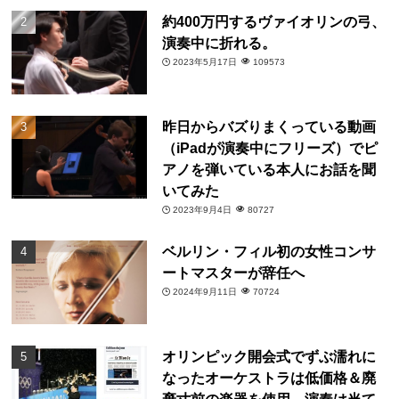
約400万円するヴァイオリンの弓、
演奏中に折れる。
2023年5月17日
109573
昨日からバズりまくっている動画
（iPadが演奏中にフリーズ）でピ
アノを弾いている本人にお話を聞
いてみた
2023年9月4日
80727
ベルリン・フィル初の女性コンサ
ートマスターが辞任へ
2024年9月11日
70724
オリンピック開会式でずぶ濡れに
なったオーケストラは低価格＆廃
棄寸前の楽器を使用。演奏は当て