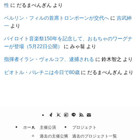
性
に
だるまぺんぎん
より
ベルリン・フィルの首席トロンボーンが交代へ
に
吉武紳
一
より
バイロイト音楽祭150年を記念して、おもちゃのワーグナ
ーが登場（5月22日公開）
に
みゃ翁
より
指揮者イラン・ヴォルコフ、逮捕される
に
鈴木智之
より
ピオトル・パレチニは今日で80歳
に
だるまぺんぎん
より
ホーム
主催公演
プロジェクト
過去の主催公演
過去のプロジェクト一覧