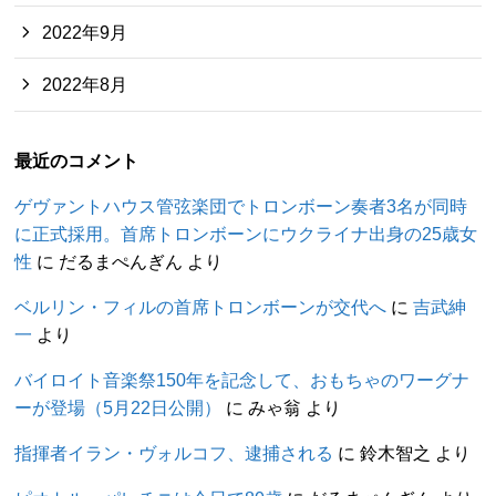
2022年9月
2022年8月
最近のコメント
ゲヴァントハウス管弦楽団でトロンボーン奏者3名が同時
に正式採用。首席トロンボーンにウクライナ出身の25歳女
性
に
だるまぺんぎん
より
ベルリン・フィルの首席トロンボーンが交代へ
に
吉武紳
一
より
バイロイト音楽祭150年を記念して、おもちゃのワーグナ
ーが登場（5月22日公開）
に
みゃ翁
より
指揮者イラン・ヴォルコフ、逮捕される
に
鈴木智之
より