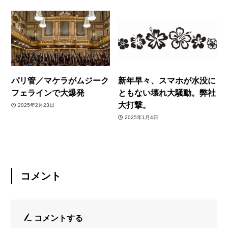
パリ管／マケラがムジーク
新年早々、スマホが水没に
フェラインで大爆発
ともない壊れ大騒動。弊社
大打撃。
2025年2月23日
2025年1月4日
コメント
コメントする