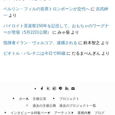
ベルリン・フィルの首席トロンボーンが交代へ
に
吉武紳
一
より
バイロイト音楽祭150年を記念して、おもちゃのワーグナ
ーが登場（5月22日公開）
に
みゃ翁
より
指揮者イラン・ヴォルコフ、逮捕される
に
鈴木智之
より
ピオトル・パレチニは今日で80歳
に
だるまぺんぎん
より
ホーム
主催公演
プロジェクト
過去の主催公演
過去のプロジェクト一覧
インタビュー＆特集ページ
アーティスト
業務内容
ブログ