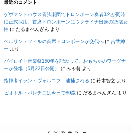
最近のコメント
ゲヴァントハウス管弦楽団でトロンボーン奏者3名が同時
に正式採用。首席トロンボーンにウクライナ出身の25歳女
性
に
だるまぺんぎん
より
ベルリン・フィルの首席トロンボーンが交代へ
に
吉武紳
一
より
バイロイト音楽祭150年を記念して、おもちゃのワーグナ
ーが登場（5月22日公開）
に
みゃ翁
より
指揮者イラン・ヴォルコフ、逮捕される
に
鈴木智之
より
ピオトル・パレチニは今日で80歳
に
だるまぺんぎん
より