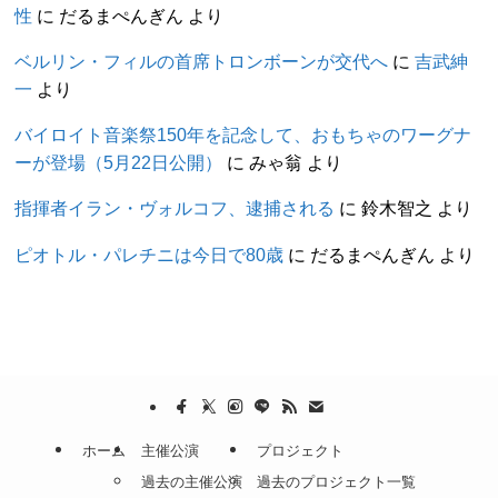
性
に
だるまぺんぎん
より
ベルリン・フィルの首席トロンボーンが交代へ
に
吉武紳
一
より
バイロイト音楽祭150年を記念して、おもちゃのワーグナ
ーが登場（5月22日公開）
に
みゃ翁
より
指揮者イラン・ヴォルコフ、逮捕される
に
鈴木智之
より
ピオトル・パレチニは今日で80歳
に
だるまぺんぎん
より
ホーム
主催公演
プロジェクト
過去の主催公演
過去のプロジェクト一覧