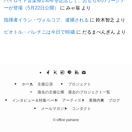
バイロイト音楽祭150年を記念して、おもちゃのワーグナ
ーが登場（5月22日公開）
に
みゃ翁
より
指揮者イラン・ヴォルコフ、逮捕される
に
鈴木智之
より
ピオトル・パレチニは今日で80歳
に
だるまぺんぎん
より
ホーム
主催公演
プロジェクト
過去の主催公演
過去のプロジェクト一覧
インタビュー＆特集ページ
アーティスト
業務内容
ブログ
メールマガジン
コンタクト
©
office yamane