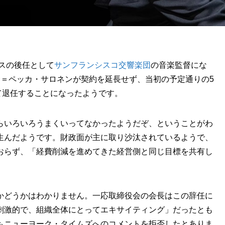
マスの後任として
サンフランシスコ交響楽団
の音楽監督にな
サ＝ペッカ・サロネンが契約を延長せず、当初の予定通りの5
もって退任することになったようです。
らいろいろうまくいってなかったようだぞ、ということがわ
生んだようです。財政面が主に取り沙汰されているようで、
おらず、「経費削減を進めてきた経営側と同じ目標を共有し
かどうかはわかりません。一応取締役会の会長はこの辞任に
刺激的で、組織全体にとってエキサイティング」だったとも
もニューヨーク・タイムズへのコメントを拒否したとありま