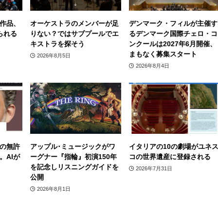
作品、
オーケストラのメンバーが足
デンマーク・フィルが主催す
られる
りない？ではサブプールでエ
るデンマーク国際チェロ・コ
キストラを探そう
ンクールは2027年6月開催、
まもなく募集スタート
2026年8月5日
2026年8月4日
の無許
アップル･ミュージックがワ
イタリアの10の劇場がユネ
。AIが
ーグナー『指輪』初演150年
コの世界遺産に登録される
を記念しリスニングガイドを
2026年7月31日
公開
2026年8月1日