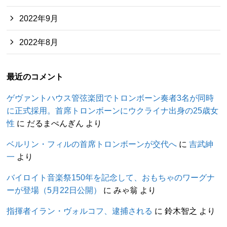
2022年9月
2022年8月
最近のコメント
ゲヴァントハウス管弦楽団でトロンボーン奏者3名が同時
に正式採用。首席トロンボーンにウクライナ出身の25歳女
性
に
だるまぺんぎん
より
ベルリン・フィルの首席トロンボーンが交代へ
に
吉武紳
一
より
バイロイト音楽祭150年を記念して、おもちゃのワーグナ
ーが登場（5月22日公開）
に
みゃ翁
より
指揮者イラン・ヴォルコフ、逮捕される
に
鈴木智之
より