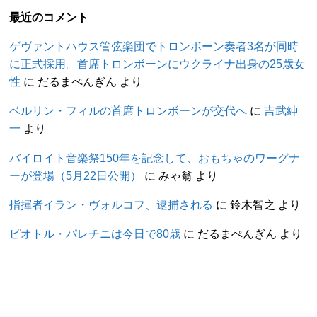
最近のコメント
ゲヴァントハウス管弦楽団でトロンボーン奏者3名が同時
に正式採用。首席トロンボーンにウクライナ出身の25歳女
性
に
だるまぺんぎん
より
ベルリン・フィルの首席トロンボーンが交代へ
に
吉武紳
一
より
バイロイト音楽祭150年を記念して、おもちゃのワーグナ
ーが登場（5月22日公開）
に
みゃ翁
より
指揮者イラン・ヴォルコフ、逮捕される
に
鈴木智之
より
ピオトル・パレチニは今日で80歳
に
だるまぺんぎん
より