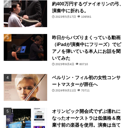
約400万円するヴァイオリンの弓、
演奏中に折れる。
2023年5月17日
109561
昨日からバズりまくっている動画
（iPadが演奏中にフリーズ）でピ
アノを弾いている本人にお話を聞
いてみた
2023年9月4日
80710
ベルリン・フィル初の女性コンサ
ートマスターが辞任へ
2024年9月11日
70711
オリンピック開会式でずぶ濡れに
なったオーケストラは低価格＆廃
棄寸前の楽器を使用。演奏は当て