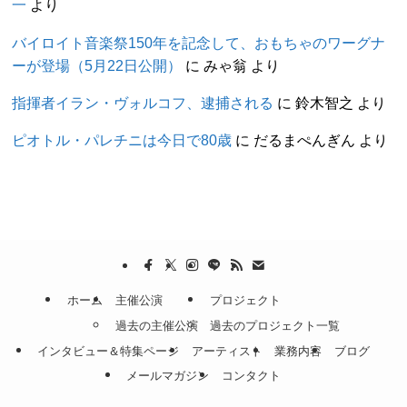
一
より
バイロイト音楽祭150年を記念して、おもちゃのワーグナ
ーが登場（5月22日公開）
に
みゃ翁
より
指揮者イラン・ヴォルコフ、逮捕される
に
鈴木智之
より
ピオトル・パレチニは今日で80歳
に
だるまぺんぎん
より
ホーム
主催公演
プロジェクト
過去の主催公演
過去のプロジェクト一覧
インタビュー＆特集ページ
アーティスト
業務内容
ブログ
メールマガジン
コンタクト