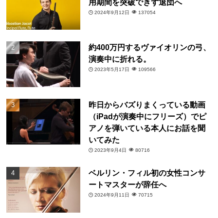
用期間を突破できず退団へ
2024年9月12日
137054
約400万円するヴァイオリンの弓、
演奏中に折れる。
2023年5月17日
109566
昨日からバズりまくっている動画
（iPadが演奏中にフリーズ）でピ
アノを弾いている本人にお話を聞
いてみた
2023年9月4日
80716
ベルリン・フィル初の女性コンサ
ートマスターが辞任へ
2024年9月11日
70715