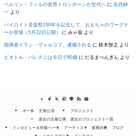
ベルリン・フィルの首席トロンボーンが交代へ
に
吉武紳
一
より
バイロイト音楽祭150年を記念して、おもちゃのワーグナ
ーが登場（5月22日公開）
に
みゃ翁
より
指揮者イラン・ヴォルコフ、逮捕される
に
鈴木智之
より
ピオトル・パレチニは今日で80歳
に
だるまぺんぎん
より
ホーム
主催公演
プロジェクト
過去の主催公演
過去のプロジェクト一覧
インタビュー＆特集ページ
アーティスト
業務内容
ブログ
メールマガジン
コンタクト