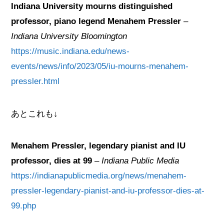
Indiana University mourns distinguished
professor, piano legend Menahem Pressler
–
Indiana University Bloomington
https://music.indiana.edu/news-
events/news/info/2023/05/iu-mourns-menahem-
pressler.html
あとこれも↓
Menahem Pressler, legendary pianist and IU
professor, dies at 99
–
Indiana Public Media
https://indianapublicmedia.org/news/menahem-
pressler-legendary-pianist-and-iu-professor-dies-at-
99.php