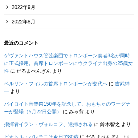
2022年9月
2022年8月
最近のコメント
ゲヴァントハウス管弦楽団でトロンボーン奏者3名が同時
に正式採用。首席トロンボーンにウクライナ出身の25歳女
性
に
だるまぺんぎん
より
ベルリン・フィルの首席トロンボーンが交代へ
に
吉武紳
一
より
バイロイト音楽祭150年を記念して、おもちゃのワーグナ
ーが登場（5月22日公開）
に
みゃ翁
より
指揮者イラン・ヴォルコフ、逮捕される
に
鈴木智之
より
ピオトル・パレチニは今日で80歳
に
だるまぺんぎん
より