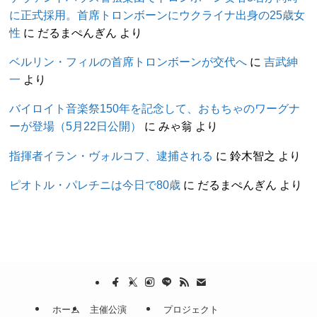
に正式採用。首席トロンボーンにウクライナ出身の25歳女
性
に
だるまぺんぎん
より
ベルリン・フィルの首席トロンボーンが交代へ
に
吉武紳
一
より
バイロイト音楽祭150年を記念して、おもちゃのワーグナ
ーが登場（5月22日公開）
に
みゃ翁
より
指揮者イラン・ヴォルコフ、逮捕される
に
鈴木智之
より
ピオトル・パレチニは今日で80歳
に
だるまぺんぎん
より
ホーム
主催公演
プロジェクト