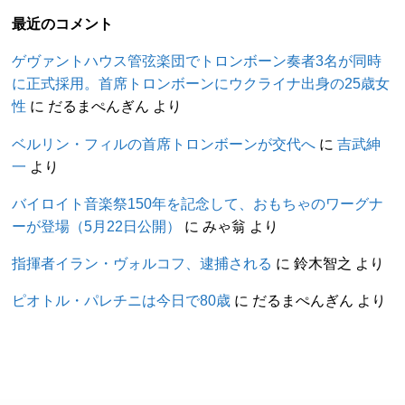
最近のコメント
ゲヴァントハウス管弦楽団でトロンボーン奏者3名が同時
に正式採用。首席トロンボーンにウクライナ出身の25歳女
性
に
だるまぺんぎん
より
ベルリン・フィルの首席トロンボーンが交代へ
に
吉武紳
一
より
バイロイト音楽祭150年を記念して、おもちゃのワーグナ
ーが登場（5月22日公開）
に
みゃ翁
より
指揮者イラン・ヴォルコフ、逮捕される
に
鈴木智之
より
ピオトル・パレチニは今日で80歳
に
だるまぺんぎん
より