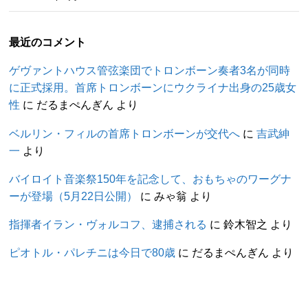
最近のコメント
ゲヴァントハウス管弦楽団でトロンボーン奏者3名が同時
に正式採用。首席トロンボーンにウクライナ出身の25歳女
性
に
だるまぺんぎん
より
ベルリン・フィルの首席トロンボーンが交代へ
に
吉武紳
一
より
バイロイト音楽祭150年を記念して、おもちゃのワーグナ
ーが登場（5月22日公開）
に
みゃ翁
より
指揮者イラン・ヴォルコフ、逮捕される
に
鈴木智之
より
ピオトル・パレチニは今日で80歳
に
だるまぺんぎん
より