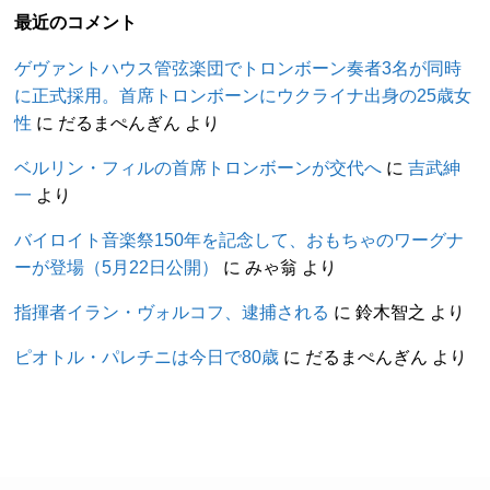
最近のコメント
ゲヴァントハウス管弦楽団でトロンボーン奏者3名が同時
に正式採用。首席トロンボーンにウクライナ出身の25歳女
性
に
だるまぺんぎん
より
ベルリン・フィルの首席トロンボーンが交代へ
に
吉武紳
一
より
バイロイト音楽祭150年を記念して、おもちゃのワーグナ
ーが登場（5月22日公開）
に
みゃ翁
より
指揮者イラン・ヴォルコフ、逮捕される
に
鈴木智之
より
ピオトル・パレチニは今日で80歳
に
だるまぺんぎん
より