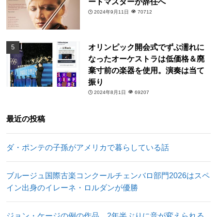
ートマスターが辞任へ
2024年9月11日
70712
オリンピック開会式でずぶ濡れに
なったオーケストラは低価格＆廃
棄寸前の楽器を使用。演奏は当て
振り
2024年8月1日
69207
最近の投稿
ダ・ポンテの子孫がアメリカで暮らしている話
ブルージュ国際古楽コンクールチェンバロ部門2026はスペ
イン出身のイレーネ・ロルダンが優勝
ジョン・ケージの例の作品、2年半ぶりに音が変えられる