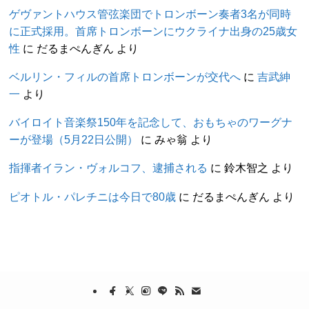
ゲヴァントハウス管弦楽団でトロンボーン奏者3名が同時
に正式採用。首席トロンボーンにウクライナ出身の25歳女
性
に
だるまぺんぎん
より
ベルリン・フィルの首席トロンボーンが交代へ
に
吉武紳
一
より
バイロイト音楽祭150年を記念して、おもちゃのワーグナ
ーが登場（5月22日公開）
に
みゃ翁
より
指揮者イラン・ヴォルコフ、逮捕される
に
鈴木智之
より
ピオトル・パレチニは今日で80歳
に
だるまぺんぎん
より