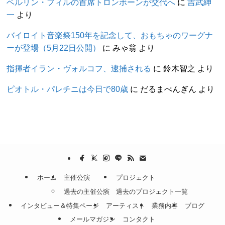
ベルリン・フィルの首席トロンボーンが交代へ
に
吉武紳
一
より
バイロイト音楽祭150年を記念して、おもちゃのワーグナ
ーが登場（5月22日公開）
に
みゃ翁
より
指揮者イラン・ヴォルコフ、逮捕される
に
鈴木智之
より
ピオトル・パレチニは今日で80歳
に
だるまぺんぎん
より
ホーム
主催公演
プロジェクト
過去の主催公演
過去のプロジェクト一覧
インタビュー＆特集ページ
アーティスト
業務内容
ブログ
メールマガジン
コンタクト