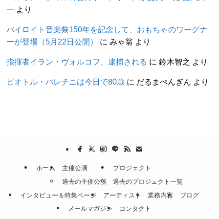
一
より
バイロイト音楽祭150年を記念して、おもちゃのワーグナ
ーが登場（5月22日公開）
に
みゃ翁
より
指揮者イラン・ヴォルコフ、逮捕される
に
鈴木智之
より
ピオトル・パレチニは今日で80歳
に
だるまぺんぎん
より
ホーム
主催公演
プロジェクト
過去の主催公演
過去のプロジェクト一覧
インタビュー＆特集ページ
アーティスト
業務内容
ブログ
メールマガジン
コンタクト