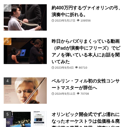
約400万円するヴァイオリンの弓、
演奏中に折れる。
2023年5月17日
109556
昨日からバズりまくっている動画
（iPadが演奏中にフリーズ）でピ
アノを弾いている本人にお話を聞
いてみた
2023年9月4日
80710
ベルリン・フィル初の女性コンサ
ートマスターが辞任へ
2024年9月11日
70708
オリンピック開会式でずぶ濡れに
なったオーケストラは低価格＆廃