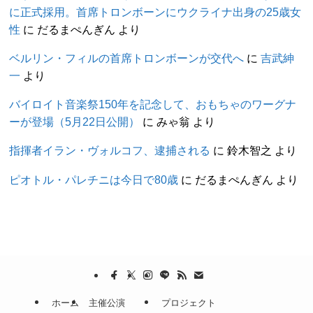
に正式採用。首席トロンボーンにウクライナ出身の25歳女
性
に
だるまぺんぎん
より
ベルリン・フィルの首席トロンボーンが交代へ
に
吉武紳
一
より
バイロイト音楽祭150年を記念して、おもちゃのワーグナ
ーが登場（5月22日公開）
に
みゃ翁
より
指揮者イラン・ヴォルコフ、逮捕される
に
鈴木智之
より
ピオトル・パレチニは今日で80歳
に
だるまぺんぎん
より
ホーム
主催公演
プロジェクト