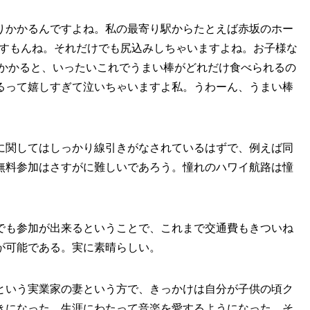
りかかるんですよね。私の最寄り駅からたとえば赤坂のホー
ますもんね。それだけでも尻込みしちゃいますよね。お子様な
かかかると、いったいこれでうまい棒がどれだけ食べられるの
るって嬉しすぎて泣いちゃいますよ私。うわーん、うまい棒
に関してはしっかり線引きがなされているはずで、例えば同
無料参加はさすがに難しいであろう。憧れのハワイ航路は憧
でも参加が出来るということで、これまで交通費もきついね
が可能である。実に素晴らしい。
という実業家の妻という方で、きっかけは自分が子供の頃ク
きになった、生涯にわたって音楽を愛するようになった、そ