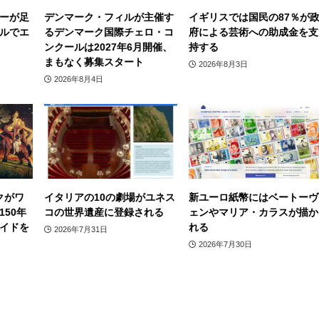
ーが足
デンマーク・フィルが主催す
イギリスでは国民の87％が
ルでエ
るデンマーク国際チェロ・コ
府による芸術への助成金を支
ンクールは2027年6月開催、
持する
まもなく募集スタート
2026年8月3日
2026年8月4日
クがワ
イタリアの10の劇場がユネス
新ユーロ紙幣にはベートーヴ
50年
コの世界遺産に登録される
ェンやマリア・カラスが描か
イドを
れる
2026年7月31日
2026年7月30日