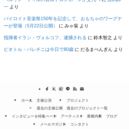
一
より
バイロイト音楽祭150年を記念して、おもちゃのワーグナ
ーが登場（5月22日公開）
に
みゃ翁
より
指揮者イラン・ヴォルコフ、逮捕される
に
鈴木智之
より
ピオトル・パレチニは今日で80歳
に
だるまぺんぎん
より
ホーム
主催公演
プロジェクト
過去の主催公演
過去のプロジェクト一覧
インタビュー＆特集ページ
アーティスト
業務内容
ブログ
メールマガジン
コンタクト