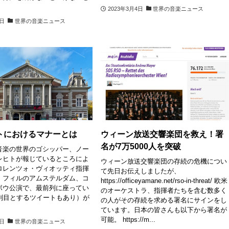
2023年3月4日
世界の音楽ニュース
5日
世界の音楽ニュース
トにおけるマナーとは
ウィーン放送交響楽団を救え！署
名が7万5000人を突破
音楽の世界のゴシッパー、ノー
レヒトが報じているところによ
ウィーン放送交響楽団の存続の危機につい
ロレンツォ・ヴィオッティ指揮
て先日お伝えしましたが、
・フィルのアムステルダム、コ
https://officeyamane.net/rso-in-threat/ 欧米
ボウ公演で、最前列に座ってい
のオーケストラ、指揮者たちを含む数多く
4列目とするツイートもあり）が
の人がその存続を求める署名にサインをし
ています。日本の皆さんも以下から署名が
可能。 https://m...
2日
世界の音楽ニュース