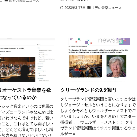
8日
世界の音楽ニュース
2023年3月7日
世界の音楽ニュース
りオーケストラ音楽を欲
クリーヴランドの9.5億円
になっているのか
クリーヴランド管弦楽団と言いますとやは
りジョージ・セルということになりますで
ラシック音楽というのは客層の
しょうかそれともウェルザー＝メストでご
ディズニーランドやなんかに比
ざいましょうか。いまをときめく大スター
高いわけなんですけれど、若い
指揮者！！ウェルザー＝メスト！！ クリ
ること、これはとても喜ばしい
ヴランド管弦楽団はますます躍進するウェ
て、どんどん増えてほしいし増
ルザー＝...
う努力を続けないといけないと