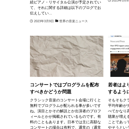
2023年3月
続ピアノ・リサイタル公演が予定されてい
て、それに関する詳細は以下のブログでお
伝えしてい...
2023年3月9日
世界の音楽ニュース
コンサートではプログラムを配布
若者はよ
すべきかどうか問題
するよう
クラシック音楽のコンサート会場に行くと
そもそもク
無料でプログラムが配られる事が多いです
平均年齢が
ね。演目とかその解説とか出演者のプロフ
べてかなり
ィールとかが掲載されているものです。有
聴衆が増え
料のこともあります。日本では主に高額な
ことであっ
コンサートの場合は有料で、通常の（通常
やそうとい