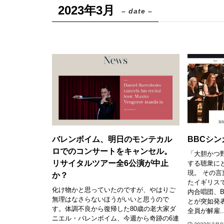
2023年3月
– date –
バレンボイム、明日のモンテカル
BBCシ
ロでのコンサートをキャンセル。
「大胆かつ
リサイタルツアー全6公演が中止
する聴衆に
現。 その言
か？
たイギリス
化け物かと思っていたのですが、やはりご
内合唱団、
無理はなさらないほうがいいと思うので
とが突如発
す。体調不良から復帰した80歳の老大家ダ
全員が解雇..
ニエル・バレンボイム、今週から奇跡の6連