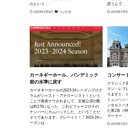
のという...
思うんで...
2023年3月6日
つぶやき
2023年3月
カーネギーホール、パンデミック
コンサー
前の水準に戻す
クラシック
マン・レブ
カーネギーホールの2023-24シーズンプログ
りますと、
ラムがジャスト・アナウーンスト！という
ミュンヘン
ことで発表ナウされまして、主催公演の数
ンセルトヘ
は約170になった、これビフォーコロナの
た客2名（
ナンバーにカムバックした、ということだ
マーラー...
そうであります。グレーイト！！2023-24シ
ーズンは...
2023年3月