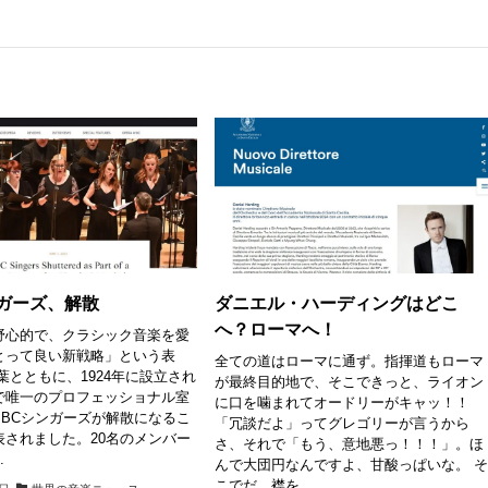
ンガーズ、解散
ダニエル・ハーディングはどこ
へ？ローマへ！
野心的で、クラシック音楽を愛
とって良い新戦略」という表
全ての道はローマに通ず。指揮道もローマ
葉とともに、1924年に設立され
が最終目的地で、そこできっと、ライオン
で唯一のプロフェッショナル室
に口を噛まれてオードリーがキャッ！！
BBCシンガーズが解散になるこ
「冗談だよ」ってグレゴリーが言うから
表されました。20名のメンバー
さ、それで「もう、意地悪っ！！！」。ほ
.
んで大団円なんですよ、甘酸っぱいな。 
こでだ。襟を...