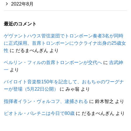
2022年8月
最近のコメント
ゲヴァントハウス管弦楽団でトロンボーン奏者3名が同時
に正式採用。首席トロンボーンにウクライナ出身の25歳女
性
に
だるまぺんぎん
より
ベルリン・フィルの首席トロンボーンが交代へ
に
吉武紳
一
より
バイロイト音楽祭150年を記念して、おもちゃのワーグナ
ーが登場（5月22日公開）
に
みゃ翁
より
指揮者イラン・ヴォルコフ、逮捕される
に
鈴木智之
より
ピオトル・パレチニは今日で80歳
に
だるまぺんぎん
より