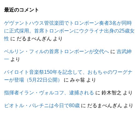
最近のコメント
ゲヴァントハウス管弦楽団でトロンボーン奏者3名が同時
に正式採用。首席トロンボーンにウクライナ出身の25歳女
性
に
だるまぺんぎん
より
ベルリン・フィルの首席トロンボーンが交代へ
に
吉武紳
一
より
バイロイト音楽祭150年を記念して、おもちゃのワーグナ
ーが登場（5月22日公開）
に
みゃ翁
より
指揮者イラン・ヴォルコフ、逮捕される
に
鈴木智之
より
ピオトル・パレチニは今日で80歳
に
だるまぺんぎん
より