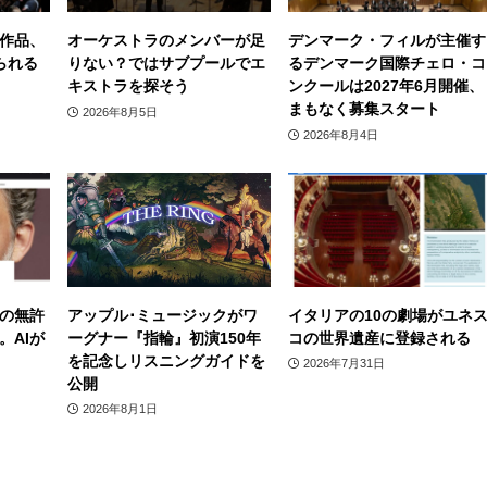
作品、
オーケストラのメンバーが足
デンマーク・フィルが主催す
られる
りない？ではサブプールでエ
るデンマーク国際チェロ・コ
キストラを探そう
ンクールは2027年6月開催、
まもなく募集スタート
2026年8月5日
2026年8月4日
の無許
アップル･ミュージックがワ
イタリアの10の劇場がユネ
。AIが
ーグナー『指輪』初演150年
コの世界遺産に登録される
を記念しリスニングガイドを
2026年7月31日
公開
2026年8月1日