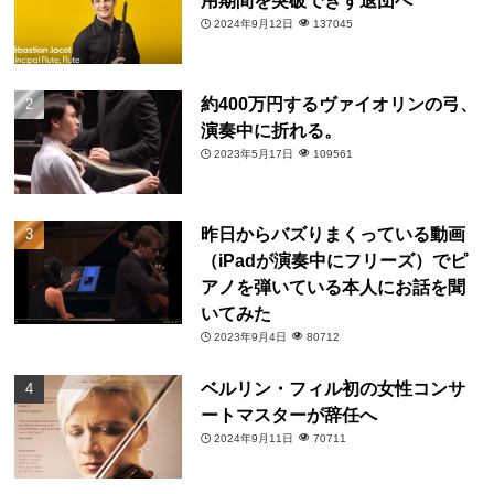
用期間を突破できず退団へ
2024年9月12日
137045
約400万円するヴァイオリンの弓、
演奏中に折れる。
2023年5月17日
109561
昨日からバズりまくっている動画
（iPadが演奏中にフリーズ）でピ
アノを弾いている本人にお話を聞
いてみた
2023年9月4日
80712
ベルリン・フィル初の女性コンサ
ートマスターが辞任へ
2024年9月11日
70711