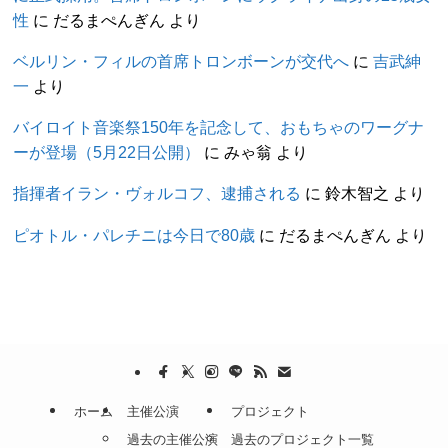
性
に
だるまぺんぎん
より
ベルリン・フィルの首席トロンボーンが交代へ
に
吉武紳
一
より
バイロイト音楽祭150年を記念して、おもちゃのワーグナ
ーが登場（5月22日公開）
に
みゃ翁
より
指揮者イラン・ヴォルコフ、逮捕される
に
鈴木智之
より
ピオトル・パレチニは今日で80歳
に
だるまぺんぎん
より
ホーム
主催公演
プロジェクト
過去の主催公演
過去のプロジェクト一覧