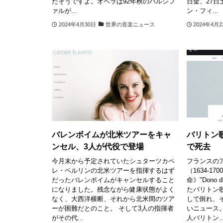
だそうですよ。オペラは92年秋のパルシフ
日金、27
ァルが...
ン・フィ...
2024年4月30日
世界の音楽ニュース
2024年4月
バレンボイムが北米ツアーをキャ
バリトン
ンセル、3人が代役で登場
で死去
今月末から予定されていたシュターツカペ
フランスの
レ・ベルリンの北米ツアーを指揮するはず
（1634-1
だったバレンボイムがキャンセルすること
命》"Dono d
になりました。残念ながら健康状態がよく
たバリトン
なく、大西洋横断、それから北米間のツア
して倒れ、
ーが困難だとのこと。 そして3人の指揮者
いニュース
がその代...
人バリトン..