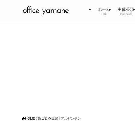
ホーム
主催公演
TOP
Concerts
HOME
新ゴロウ日記
アルゼンチン