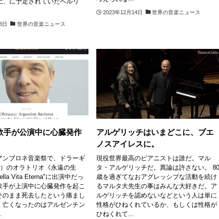
日土、に予定されていたベルリ
2023年12月14日
世界の音楽ニュース
23日
世界の音楽ニュース
歌手が公演中に心臓発作
アルゲリッチはいまどこに、ブエ
ノスアイレスに。
アンブロネ音楽祭で、ドラーギ
現役世界最高のピアニストは誰だ。マル
700）のオラトリオ《永遠の生
タ・アルゲリッチだ。異論は許さない。 8
ella Vita Eterna"に出演中だっ
歳を過ぎてなおアグレッシブな活動を続け
歌手が上演中に心臓発作を起こ
るマルタ大先生の事はみんな大好きだ。ア
そのまま死去したという痛まし
ルゲリッチを認めないなどという人は単に
。亡くなったのはアルゼンチン
性格がひねくれているか、もしくは性格が
.
ひねくれて...