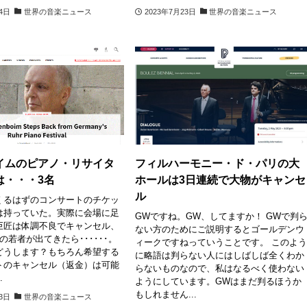
24日
世界の音楽ニュース
2023年7月23日
世界の音楽ニュース
イムのピアノ・リサイタ
フィルハーモニー・ド・パリの大
は・・・3名
ホールは3日連続で大物がキャンセ
ル
くるはずのコンサートのチケッ
は持っていた。実際に会場に足
GWですね。GW、してますか！ GWで判
巨匠は体調不良でキャンセル、
ない方のためにご説明するとゴールデンウ
の若者が出てきたら･･････。
ィークですねっていうことです。 このよ
どうします？もちろん希望する
に略語は判らない人にはしばしば全くわか
トのキャンセル（返金）は可能
らないものなので、私はなるべく使わない
.
ようにしています。GWはまだ判るほうか
もしれません...
13日
世界の音楽ニュース