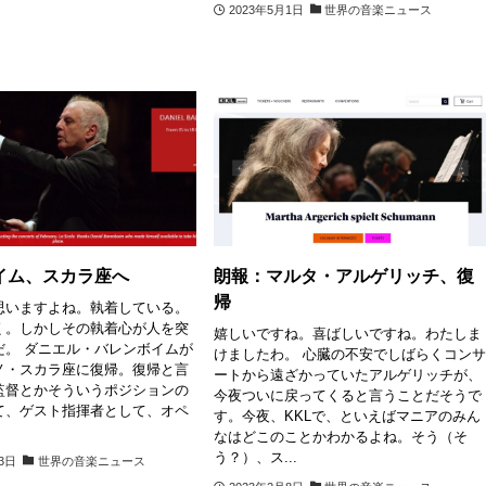
2023年5月1日
世界の音楽ニュース
イム、スカラ座へ
朗報：マルタ・アルゲリッチ、復
帰
思いますよね。執着している。
く。しかしその執着心が人を突
嬉しいですね。喜ばしいですね。わたしま
だ。 ダニエル・バレンボイムが
けましたわ。 心臓の不安でしばらくコン
ノ・スカラ座に復帰。復帰と言
ートから遠ざかっていたアルゲリッチが、
監督とかそういうポジションの
今夜ついに戻ってくると言うことだそうで
て、ゲスト指揮者として、オペ
す。今夜、KKLで、といえばマニアのみん
なはどこのことかわかるよね。そう（そ
う？）、ス...
13日
世界の音楽ニュース