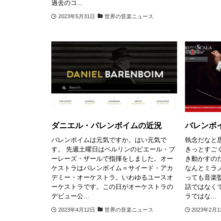
過去のコ...
2023年5月31日
世界の音楽ニュース
ダニエル・バレンボイムの近況
バレンボ
バレンボイムは元気ですか。はい元気で
執念だなと
す。 先週土曜日はベルリンのピエール・ブ
きっとすご
ーレーズ・ザールで指揮をしました。オー
き動かすの
ケストラはバレンボイム＝サイード・アカ
なんとミラ
デミー・オーケストラ。いわゆるユースオ
っても音楽
ーケストラです。この日がオーケストラの
話ではなく
デビュー公...
ラではな...
2023年4月12日
世界の音楽ニュース
2023年2月