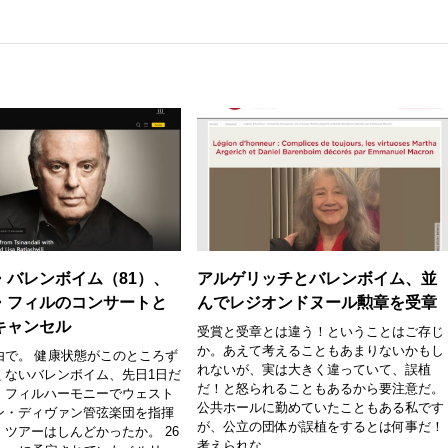
・バレンボイム（81）、
アルゲリッチとバレンボイム、並
・フィルのコンサートと
んでレジオンドヌール勲章を受章
キャンセル
受賞と受章とは違う！ということはご存じ
か。あえて考えることもあまりないかもし
由で。 健康状態がこのところず
れないが、実は大きく違っていて、誤植
くないバレンボイム、先日1日だ
だ！と怒られることもあるから要注意だ。
・フィルハーモニーでウェスト
公共ホールに勤めていたこともある私です
ン・ディヴァン管弦楽団を指揮
が、公立の団体が誤植をするとは何事だ！
ツアーはしんどかったか。 26
考えられな...