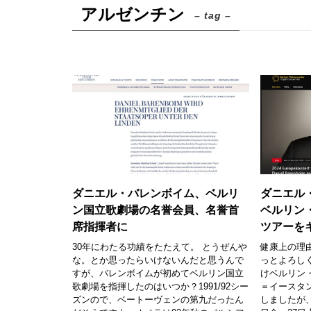
アルゼンチン
– tag –
ダニエル・バレンボイム、ベルリ
ダニエル
ン国立歌劇場の名誉会員、名誉首
ベルリン
席指揮者に
ツアーを
30年にわたる功績をたたえて。 とうぜんや
健康上の理
な。とか思ったらいけないんだと思うんで
っとよろし
すが、バレンボイムが初めてベルリン国立
けベルリン
歌劇場を指揮したのはいつか？1991/92シー
＝イースタ
ズンので、ベートーヴェンの第九だったん
しましたが、