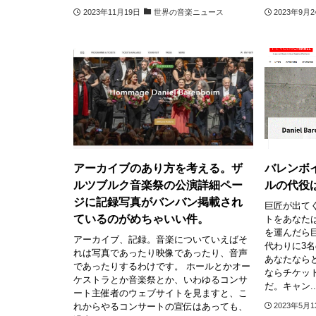
2023年11月19日
世界の音楽ニュース
2023年9月
アーカイブのあり方を考える。ザ
バレンボ
ルツブルク音楽祭の公演詳細ペー
ルの代役
ジに記録写真がバンバン掲載され
巨匠が出て
ているのがめちゃいい件。
トをあなた
を運んだら
アーカイブ、記録。音楽についていえばそ
代わりに3名
れは写真であったり映像であったり、音声
あなたなら
であったりするわけです。 ホールとかオー
ならチケッ
ケストラとか音楽祭とか、いわゆるコンサ
だ。キャン..
ート主催者のウェブサイトを見ますと、こ
れからやるコンサートの宣伝はあっても、
2023年5月