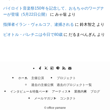
バイロイト音楽祭150年を記念して、おもちゃのワーグナ
ーが登場（5月22日公開）
に
みゃ翁
より
指揮者イラン・ヴォルコフ、逮捕される
に
鈴木智之
より
ピオトル・パレチニは今日で80歳
に
だるまぺんぎん
より
ホーム
主催公演
プロジェクト
過去の主催公演
過去のプロジェクト一覧
インタビュー＆特集ページ
アーティスト
業務内容
ブログ
メールマガジン
コンタクト
©
office yamane